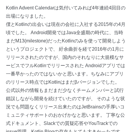
Kotlin Advent Calendarは気付いてみれば4年連続4回目の
出場になりました。
僕とKotlinの出会いは現在の会社に入社する2015年の4月
頃でした。 Android開発ではJava全盛期の時代に、当時
まだM13(milestone)だったKotlinのみを使って開発しよう
というプロジェクトで、 紆余曲折を経て2016年の1月に
リリースされたのですが、国内のそれなりに大規模なサ
ービスでフルKotlinでリリースされた Androidアプリでは
一番早かったのではないかと思います。ちなみにアプリ
のリリース時点ではKotlinはまだβバージョンでした。
公式以外の情報もまだまだ少なくチームメンバーと試行
錯誤しながら開発を続けていたのですが、 そのような状
況でも問題なくリリース出来たのはJetBrainsの手厚いコ
ミュニティサポートのおかげかなと思います。 丁寧な公
式ドキュメント、Slackでの質疑応答やYouTrackでの
issue管理、Kotlin Blogの存在もとても大きかったです。