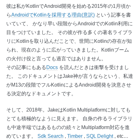
彼は私がKotlinでAndroid開発を始める2015年の1月頃か
ら
AndroidでKotlinを採用する理由(意訳)
という記事を書
いていて、 かなり早い段階からAndroidでのKotlin利用に
目をつけていました。 その彼が作る多くの著名ライブラ
リにKotlinを取り込んだことで、世間にKotlinの存在が知
られ、現在のように広がっていきました。Kotlinブーム
の火付け役と言っても過言ではありません。
その記事にもある
Docs
を読んだときは衝撃を受けまし
た。 このドキュメントはJake神が言うならという、私達
がM13の段階でフルKotlinによるAndroid開発を決意させ
る決定的なドキュメントです。
そして、2018年。JakeはKotlin Multiplatformに対しても
とても積極的なように見えます。 自身の作るライブラリ
も中途半端ではあるものの続々とMultiplatform対応を進
めています。
Sdk Search
,
Timber
,
SQL Delight
, etc…