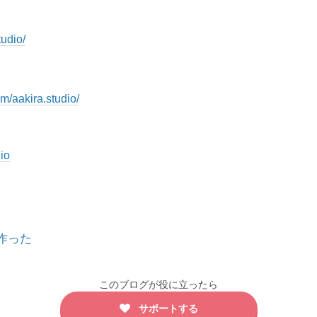
tudio/
m/aakira.studio/
io
作った
このブログが役に立ったら
サポートする