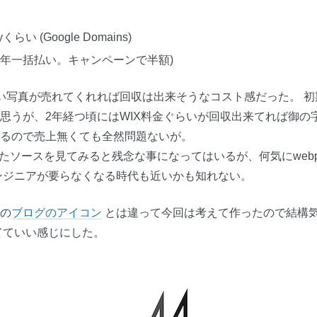
らい (Google Domains)
m (2年一括払い。キャンペーンで半額)
い写真が売れてくれれば回収は出来そうなコスト感だった。 
思うが、2年経つ頃にはWIX料金ぐらいが回収出来てれば御の
るので売上無くても全然問題ないが。
れたソースを見てみると残念な事になってはいるが、何気にweb
ンジニアが要らなくなる時代も近いかも知れない。
の
ブログのアイコン
とは違って今回は考えて作ったので結構気
てていい感じにした。