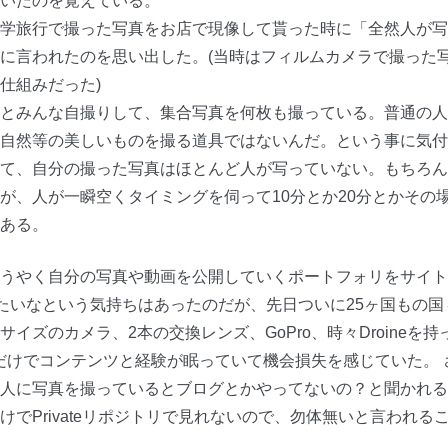
いたのを覚えている。
学旅行で撮った写真をお店で現像して貰った時に「全然人が写
に言われたのを思い出した。(当時はフィルムカメラで撮った
仕組みだった)
とみんな自撮りして、集合写真を何枚も撮っている。普通の人
自然等の美しいものを撮る道具ではないんだ。という事に気付
て、自分の撮った写真はほとんど人が写っていない。もちろん
が、人が一瞬空くタイミングを伺って10分とか20分とかその
ある。
うやく自分の写真や動画を公開していくポートフォリをサイト
おきたいなという気持ちはあったのだが、先日ついに25ヶ国もの
イズのカメラ、2本の交換レンズ、GoPro、時々Droineを
上げるだけでコンテンツと経験が眠っていて機会損失を感じていた。
に写真を撮っているとブログとかやってないの？と聞かれるけどGo
けでPrivateリポジトリで見れないので、勿体無いと言われる