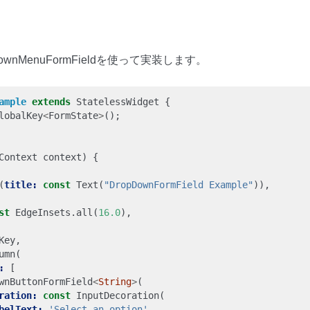
wnMenuFormFieldを使って実装します。
ample
extends
StatelessWidget
{
lobalKey
<
FormState
>
();
Context
context
)
{
(
title:
const
Text
(
"DropDownFormField Example"
)),
st
EdgeInsets
.
all
(
16.0
),
Key
,
umn
(
:
[
wnButtonFormField
<
String
>
(
ration:
const
InputDecoration
(
belText:
'Select an option'
,