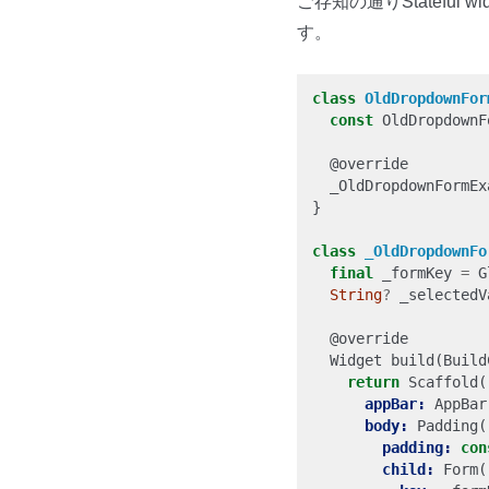
ご存知の通りStatefu
す。
class
OldDropdownFor
const
OldDropdownF
@
override
_OldDropdownFormEx
}
class
_OldDropdownFo
final
_formKey
=
G
String
?
_selectedV
@
override
Widget
build
(
Build
return
Scaffold
(
appBar:
AppBar
body:
Padding
(
padding:
con
child:
Form
(