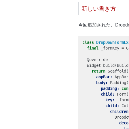
新しい書き方
今回追加された、Dropdo
class
DropDownFormEx
final
_formKey
=
G
@
override
Widget
build
(
Build
return
Scaffold
(
appBar:
AppBar
body:
Padding
(
padding:
con
child:
Form
(
key:
_form
child:
Col
children
Dropdo
deco
la