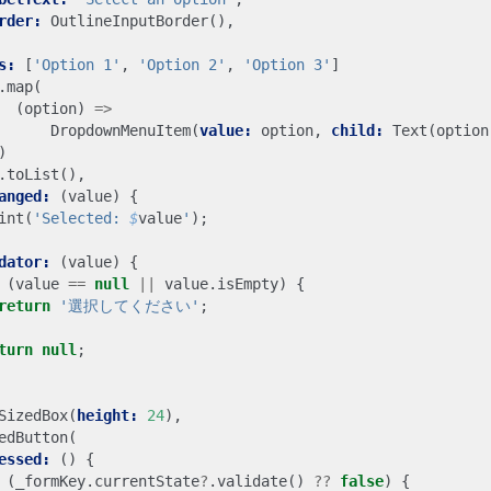
rder:
OutlineInputBorder
(),
s:
[
'Option 1'
,
'Option 2'
,
'Option 3'
]
.
map
(
(
option
)
=>
DropdownMenuItem
(
value:
option
,
child:
Text
(
option
)
.
toList
(),
anged:
(
value
)
{
int
(
'Selected: 
$
value
'
);
dator:
(
value
)
{
(
value
==
null
||
value
.
isEmpty
)
{
return
'選択してください'
;
turn
null
;
SizedBox
(
height:
24
),
edButton
(
essed:
()
{
(
_formKey
.
currentState
?
.
validate
()
??
false
)
{