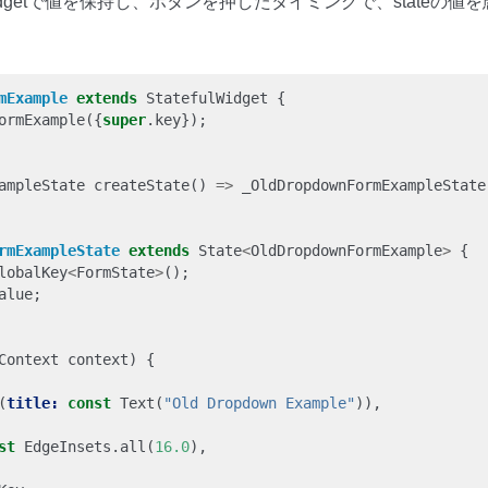
l widgetで値を保持し、ボタンを押したタイミングで、state
mExample
extends
StatefulWidget
{
ormExample
({
super
.
key
});
ampleState
createState
()
=>
_OldDropdownFormExampleState
rmExampleState
extends
State
<
OldDropdownFormExample
>
{
lobalKey
<
FormState
>
();
alue
;
Context
context
)
{
(
title:
const
Text
(
"Old Dropdown Example"
)),
st
EdgeInsets
.
all
(
16.0
),