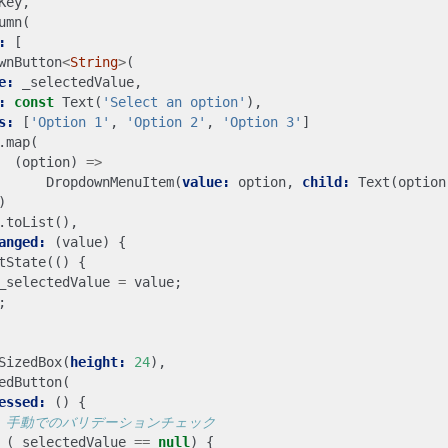
Key
,
umn
(
:
[
wnButton
<
String
>
(
e:
_selectedValue
,
:
const
Text
(
'Select an option'
),
s:
[
'Option 1'
,
'Option 2'
,
'Option 3'
]
.
map
(
(
option
)
=>
DropdownMenuItem
(
value:
option
,
child:
Text
(
option
)
.
toList
(),
anged:
(
value
)
{
tState
(()
{
_selectedValue
=
value
;
;
SizedBox
(
height:
24
),
edButton
(
essed:
()
{
(
_selectedValue
==
null
)
{