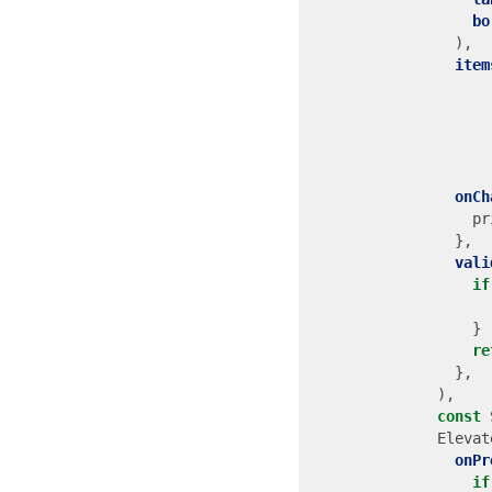
bo
),
item
onCh
pr
},
vali
if
}
re
},
),
const
Elevat
onPr
if