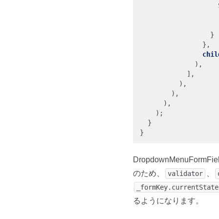
}
},
chil
),
],
),
),
),
);
}
}
DropdownMenuFormF
のため、
、
validator
_formKey.currentState
るようになります。