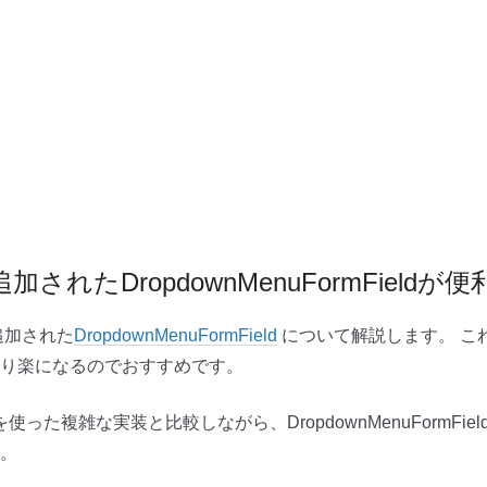
から追加されたDropdownMenuFormFieldが便利
追加された
DropdownMenuFormField
について解説します。 こ
り楽になるのでおすすめです。
tonを使った複雑な実装と比較しながら、DropdownMenuFormF
。