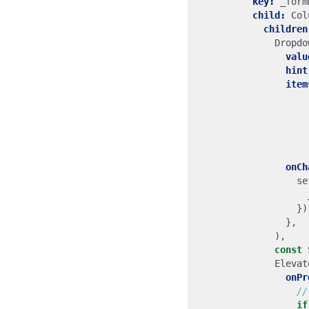
key:
_form
child:
Col
children
Dropdo
valu
hint
item
onCh
se
})
},
),
const
Elevat
onPr
if