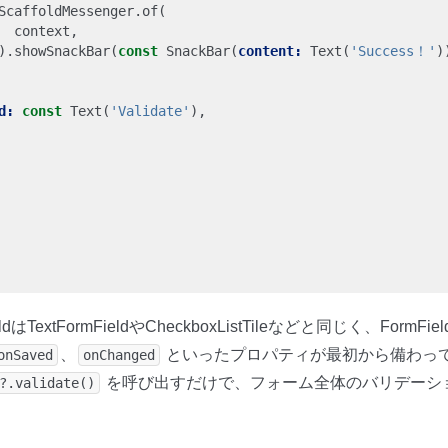
ScaffoldMessenger
.
of
(
context
,
).
showSnackBar
(
const
SnackBar
(
content:
Text
(
'Success！'
)
d:
const
Text
(
'Validate'
),
ieldはTextFormFieldやCheckboxListTileなどと同じく、For
、
といったプロパティが最初から備わって
onSaved
onChanged
を呼び出すだけで、フォーム全体のバリデーシ
?.validate()