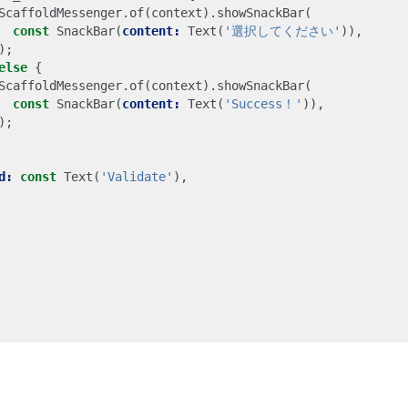
ScaffoldMessenger
.
of
(
context
).
showSnackBar
(
const
SnackBar
(
content:
Text
(
'選択してください'
)),
);
else
{
ScaffoldMessenger
.
of
(
context
).
showSnackBar
(
const
SnackBar
(
content:
Text
(
'Success！'
)),
);
d:
const
Text
(
'Validate'
),