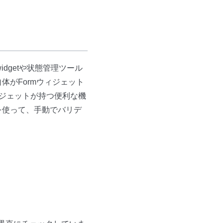
widgetや状態管理ツール
n自体がFormウィジェット
ウィジェットが持つ便利な機
yを使って、手動でバリデ