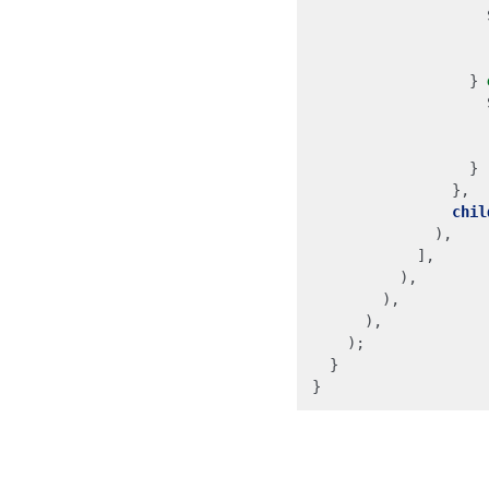
}
}
},
chil
),
],
),
),
),
);
}
}