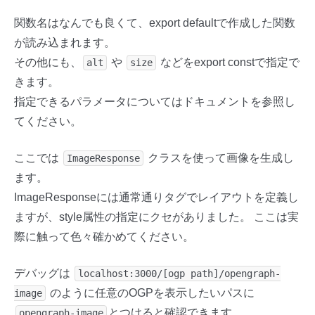
関数名はなんでも良くて、export defaultで作成した関数
が読み込まれます。
その他にも、
や
などをexport constで指定で
alt
size
きます。
指定できるパラメータについてはドキュメントを参照し
てください。
ここでは
クラスを使って画像を生成し
ImageResponse
ます。
ImageResponseには通常通りタグでレイアウトを定義し
ますが、style属性の指定にクセがありました。 ここは実
際に触って色々確かめてください。
デバッグは
localhost:3000/[ogp path]/opengraph-
のように任意のOGPを表示したいパスに
image
とつけると確認できます。
opengraph-image