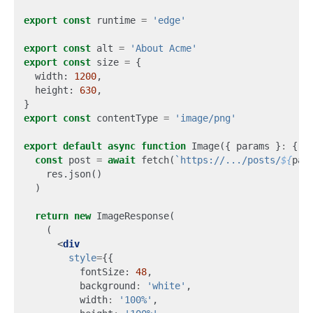
export
const
runtime
=
'edge'
export
const
alt
=
'About Acme'
export
const
size
=
{
width
: 
1200
,
height
: 
630
,
}
export
const
contentType
=
'image/png'
export
default
async
function
Image
({
params
}
:
{
p
const
post
=
await
fetch
(
`https://.../posts/
${
par
res
.
json
()
)
return
new
ImageResponse
(
(
<
div
style
=
{{
fontSize
: 
48
,
background
:
'white'
,
width
:
'100%'
,