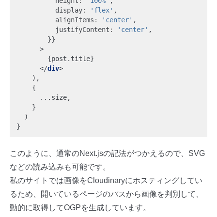
height
:
'100%'
,
display
:
'flex'
,
alignItems
:
'center'
,
justifyContent
:
'center'
,
}}
>
{
post
.
title
}
</
div
>
),
{
...
size
,
}
)
}
このように、通常のNext.jsの記法がつかえるので、SVG
などの読み込みも可能です。
私のサイトでは画像をCloudinaryにホスティングしてい
るため、開いているページのパスから画像を判別して、
動的に取得してOGPを生成しています。